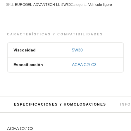
SKU:
EUROGEL-ADVANTECH-LL-5W30
Categoría:
Vehículo ligero
CARACTERÍSTICAS Y COMPATIBILIDADES
Viscosidad
5W30
Especificación
ACEA C2/ C3
ESPECIFICACIONES Y HOMOLOGACIONES
INF
ACEA C2/ C3