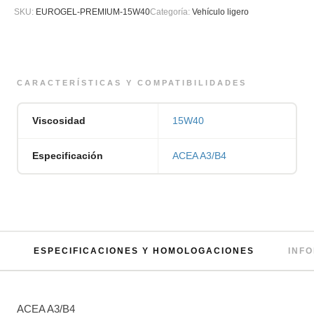
SKU:
EUROGEL-PREMIUM-15W40
Categoría:
Vehículo ligero
CARACTERÍSTICAS Y COMPATIBILIDADES
Viscosidad
15W40
Especificación
ACEA A3/B4
ESPECIFICACIONES Y HOMOLOGACIONES
INF
ACEA A3/B4