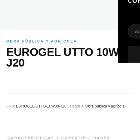
CO
So
OBRA PÚBLICA Y AGRÍCOLA
EUROGEL UTTO 10W30
J20
SKU:
EUROGEL-UTTO-10W30-J20
Categoría:
Obra pública y agrícola
CARACTERÍSTICAS Y COMPATIBILIDADES