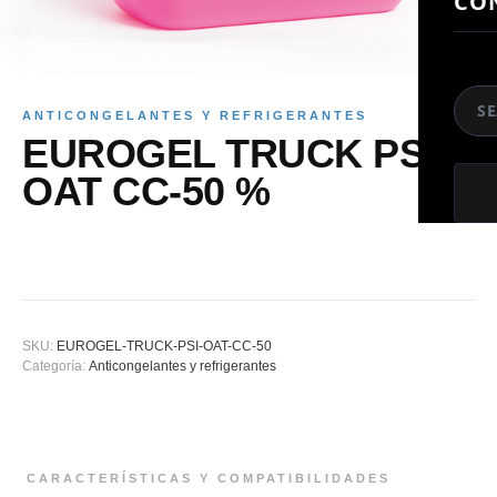
CO
So
ANTICONGELANTES Y REFRIGERANTES
EUROGEL TRUCK PSI-
OAT CC-50 %
SKU:
EUROGEL-TRUCK-PSI-OAT-CC-50
Categoría:
Anticongelantes y refrigerantes
CARACTERÍSTICAS Y COMPATIBILIDADES