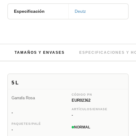
Especificación
Deutz
TAMAÑOS Y ENVASES
ESPECIFICACIONES Y 
5 L
CÓDIGO PN
Garrafa Rosa
EUR02362
ARTÍCULOS/ENVASE
-
-
PAQUETES/PALÉ
NORMAL
-