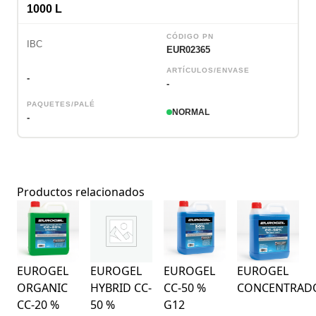
1000 L
CÓDIGO PN
IBC
EUR02365
ARTÍCULOS/ENVASE
-
-
PAQUETES/PALÉ
NORMAL
-
Productos relacionados
EUROGEL
EUROGEL
EUROGEL
EUROGEL
ORGANIC
HYBRID CC-
CC-50 %
CONCENTRAD
CC-20 %
50 %
G12