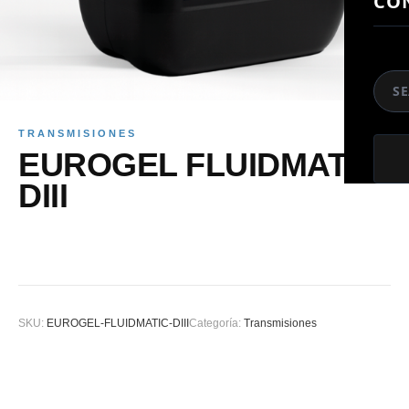
CO
So
TRANSMISIONES
EUROGEL FLUIDMATIC
DIII
SKU:
EUROGEL-FLUIDMATIC-DIII
Categoría:
Transmisiones