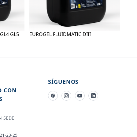
GL4 GL5
EUROGEL FLUIDMATIC DIII
SÍGUENOS
O CON
S
N SEDE
-21-23-25